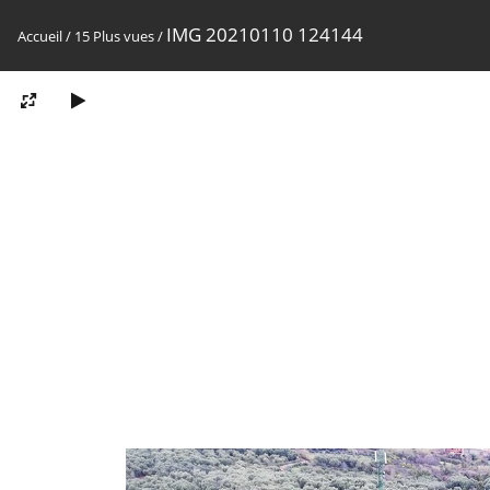
IMG 20210110 124144
Accueil
/
15 Plus vues
/