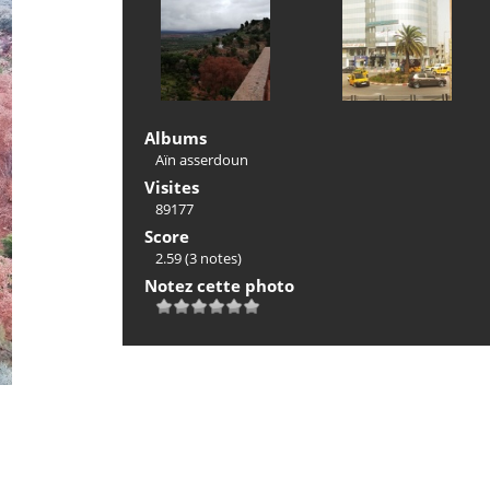
Albums
Aïn asserdoun
Visites
89177
Score
2.59
(3 notes)
Notez cette photo