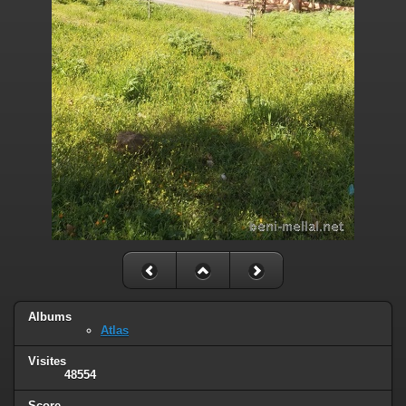
Albums
Atlas
Visites
48554
Score