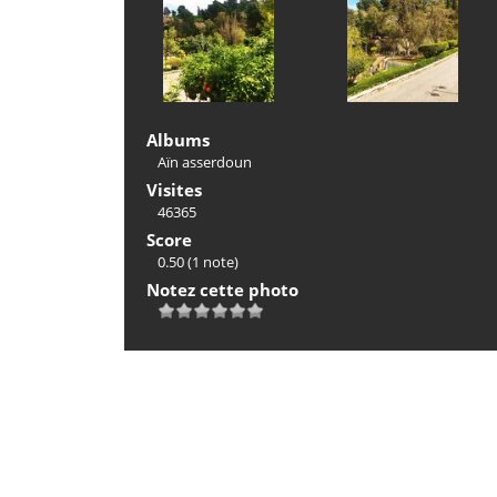
Albums
Aïn asserdoun
Visites
46365
Score
0.50
(1 note)
Notez cette photo