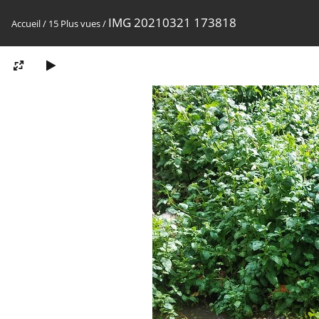
IMG 20210321 173818
Accueil
/
15 Plus vues
/