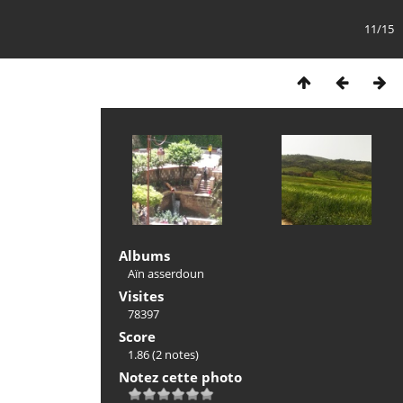
11/15
Albums
Aïn asserdoun
Visites
78397
Score
1.86
(2 notes)
Notez cette photo