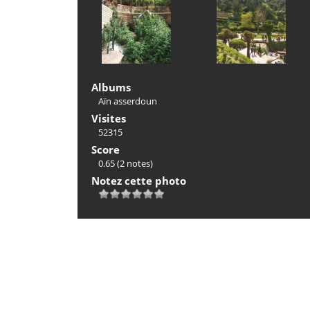
Albums
Aïn asserdoun
Visites
52315
Score
0.65
(2 notes)
Notez cette photo