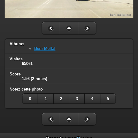
Albums
Beni Mellal
Visites
65061
Score
1.56
(2 notes)
Notez cette photo
0
1
2
3
4
5