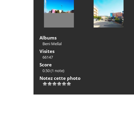
Albums
Beni Mellal
Visites
66147
Score
0.50
(1 note)
Notez cette photo